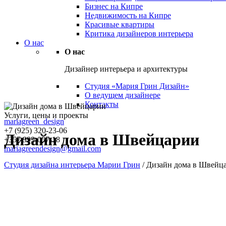
Бизнес на Кипре
Недвижимость на Кипре
Красивые квартиры
Критика дизайнеров интерьера
О нас
О нас
Дизайнер интерьера и архитектуры
Студия «Мария Грин Дизайн»
О ведущем дизайнере
Контакты
Услуги, цены и проекты
mariagreen_design
+7 (925) 320-23-06
Дизайн дома в Швейцарии
+357 999-057-18
mariagreendesign@gmail.com
Студия дизайна интерьера Марии Грин
/
Дизайн дома в Швейц