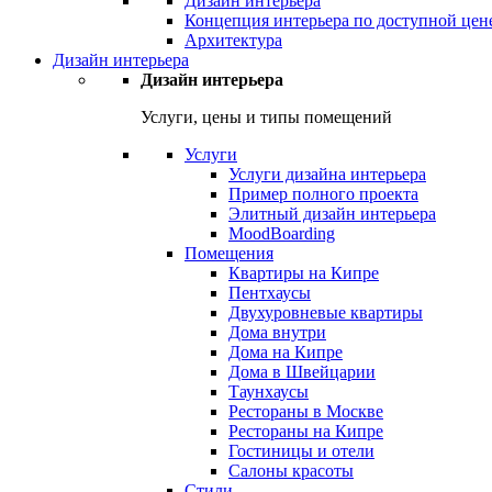
Дизайн интерьера
Концепция интерьера по доступной цен
Архитектура
Дизайн интерьера
Дизайн интерьера
Услуги, цены и типы помещений
Услуги
Услуги дизайна интерьера
Пример полного проекта
Элитный дизайн интерьера
MoodBoarding
Помещения
Квартиры на Кипре
Пентхаусы
Двухуровневые квартиры
Дома внутри
Дома на Кипре
Дома в Швейцарии
Таунхаусы
Рестораны в Москве
Рестораны на Кипре
Гостиницы и отели
Салоны красоты
Стили