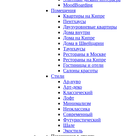
MoodBoarding
Помещения
Квартиры на Кипре
Пентхаусы
Двухуровневые квартиры
Дома внутри
Дома на Кипре
Дома в Швейцарии
Таунхаусы
Рестораны в Москве
Рестораны на Кипре
Гостиницы и отели
Салоны красоты
Стили
Ар-нуво
Арт-деко
Классический
Лофт
Минимализм
Неоклассика
Современный
Футуристический
Шале
Экостиль