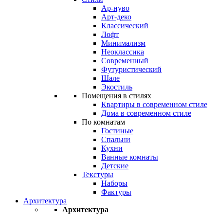
Ар-нуво
Арт-деко
Классический
Лофт
Минимализм
Неоклассика
Современный
Футуристический
Шале
Экостиль
Помещения в стилях
Квартиры в современном стиле
Дома в современном стиле
По комнатам
Гостиные
Спальни
Кухни
Ванные комнаты
Детские
Текстуры
Наборы
Фактуры
Архитектура
Архитектура