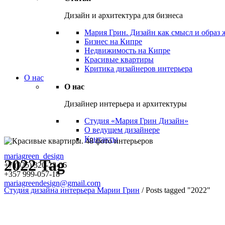
Дизайн и архитектура для бизнеса
Мария Грин. Дизайн как смысл и образ
Бизнес на Кипре
Недвижимость на Кипре
Красивые квартиры
Критика дизайнеров интерьера
О нас
О нас
Дизайнер интерьера и архитектуры
Студия «Мария Грин Дизайн»
О ведущем дизайнере
Контакты
mariagreen_design
2022 Tag
+7 (925) 320-23-06
+357 999-057-18
mariagreendesign@gmail.com
Студия дизайна интерьера Марии Грин
/
Posts tagged "2022"