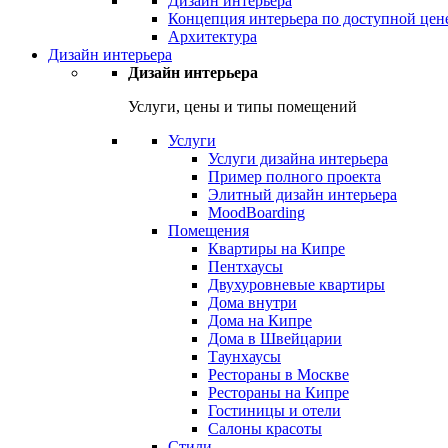
Дизайн интерьера
Концепция интерьера по доступной цен
Архитектура
Дизайн интерьера
Дизайн интерьера
Услуги, цены и типы помещений
Услуги
Услуги дизайна интерьера
Пример полного проекта
Элитный дизайн интерьера
MoodBoarding
Помещения
Квартиры на Кипре
Пентхаусы
Двухуровневые квартиры
Дома внутри
Дома на Кипре
Дома в Швейцарии
Таунхаусы
Рестораны в Москве
Рестораны на Кипре
Гостиницы и отели
Салоны красоты
Стили