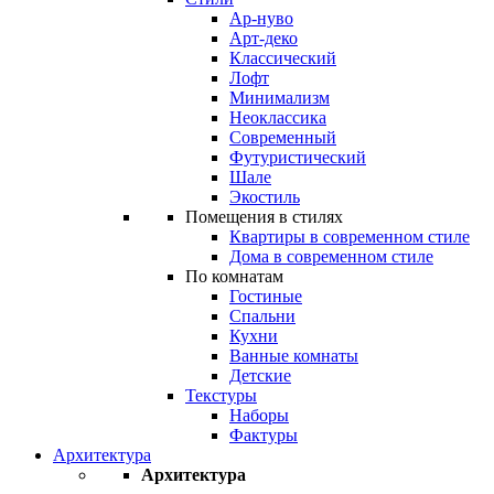
Ар-нуво
Арт-деко
Классический
Лофт
Минимализм
Неоклассика
Современный
Футуристический
Шале
Экостиль
Помещения в стилях
Квартиры в современном стиле
Дома в современном стиле
По комнатам
Гостиные
Спальни
Кухни
Ванные комнаты
Детские
Текстуры
Наборы
Фактуры
Архитектура
Архитектура