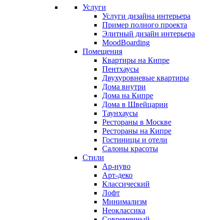
Услуги
Услуги дизайна интерьера
Пример полного проекта
Элитный дизайн интерьера
MoodBoarding
Помещения
Квартиры на Кипре
Пентхаусы
Двухуровневые квартиры
Дома внутри
Дома на Кипре
Дома в Швейцарии
Таунхаусы
Рестораны в Москве
Рестораны на Кипре
Гостиницы и отели
Салоны красоты
Стили
Ар-нуво
Арт-деко
Классический
Лофт
Минимализм
Неоклассика
Современный